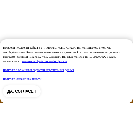
Во время посещения сайта ГБУ г. Москвы «ОКЦ СЗАО», Вы соглашаетесь с тем, что
мы обрабатываем Ваши персональные данные и файлы cookie с использованием метрических
программ. Нажимая на кнопку «Да, согласен», Вы даете согласие на их обработку, а также
соглашаетесь с
политикой обработки cookie файлов
.
Политика в отношении обработки персональных данных
Политика конфиденциальности
.
ДА, СОГЛАСЕН
О нас
Команда
Контакты
Документы