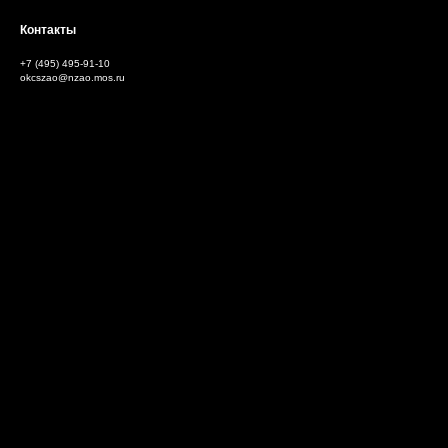
Контакты
+7 (495) 495-91-10
okcszao@nzao.mos.ru