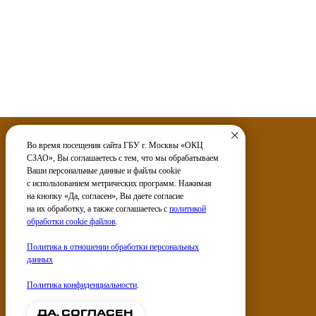
Во время посещения сайта ГБУ г. Москвы «ОКЦ
СЗАО», Вы соглашаетесь с тем, что мы обрабатываем
Ваши персональные данные и файлы cookie
Услуги
с использованием метрических программ. Нажимая
на кнопку «Да, согласен», Вы даете согласие
Электронные сервисы
на их обработку, а также соглашаетесь с
политикой
обработки cookie файлов
.
Политика в отношении обработки персональных
данных
Политика конфиденциальности
.
ДА, СОГЛАСЕН