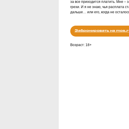
за все приходится платить. Мне – з
грехи. И я не знаю, чья расплата с
дальше… или его, когда не осталось
Забронировать на mos.r
Возраст: 18+