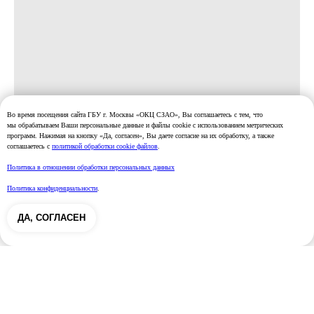
Во время посещения сайта ГБУ г. Москвы «ОКЦ СЗАО», Вы соглашаетесь с тем, что
мы обрабатываем Ваши персональные данные и файлы cookie с использованием метрических
программ. Нажимая на кнопку «Да, согласен», Вы даете согласие на их обработку, а также
соглашаетесь с
политикой обработки cookie файлов
.
Политика в отношении обработки персональных данных
Политика конфиденциальности
.
ДА, СОГЛАСЕН