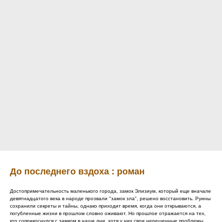
До последнего вздоха : роман
Достопримечательность маленького города, замок Элизиум, который еще вначале
девятнадцатого века в народе прозвали "замок зла", решено восстановить. Руины
сохранили секреты и тайны, однако приходит время, когда они открываются, а
погубленные жизни в прошлом словно оживают. Но прошлое отражается на тех,
кто соприкоснулся с замком в наши дни, хотя у них свои нерешенные проблемы.