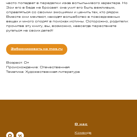
часто попадает в переделки из-за вспыльчивого характера. Но
Зои его в беде не бросает: она учит его быть вежливым,
справляться со своими эмоциями и ценить тех, кто рядом.
Вместе они мечтают, находят волшебство в повседневных
вещах и много спорят в поисках истины. Осторожно, родители:
прочитав эту книгу, вы, возможно, навсегда перестанете
ругаться на своих детей!
Забронировать на mos.ru
Возраст: 0+
Происхождение: Отечественная
Тематика: Художественная литература
О нас
Команда