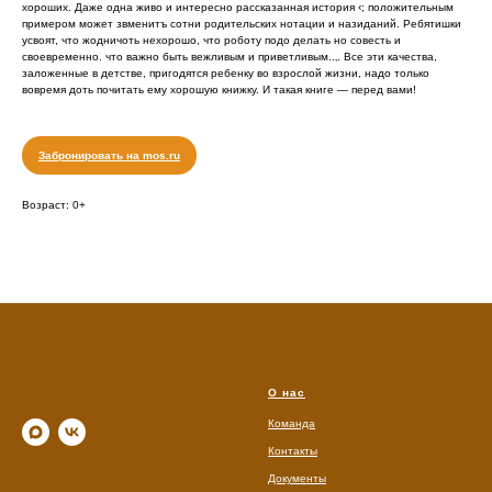
хороших. Даже одна живо и интересно рассказанная история ‹; положительным
примером может звменитъ сотни родительских нотации и назиданий. Ребятишки
усвоят, что жодничоть нехорошо, что роботу подо делать но совесть и
своевременно. что важно быть вежливым и приветливым..‚. Все эти качества,
заложенные в детстве, пригодятся ребенку во взрослой жизни, надо только
вовремя доть почитать ему хорошую книжку. И такая книге — перед вами!
Забронировать на mos.ru
Возраст: 0+
О нас
Команда
Контакты
Документы