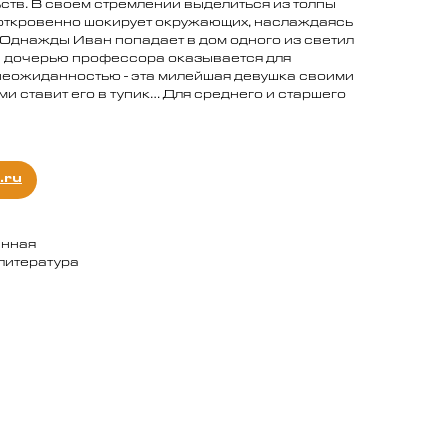
ств. В своем стремлении выделиться из толпы
 откровенно шокирует окружающих, наслаждаясь
Однажды Иван попадает в дом одного из светил
с дочерью профессора оказывается для
неожиданностью - эта милейшая девушка своими
и ставит его в тупик… Для среднего и старшего
.ru
енная
литература