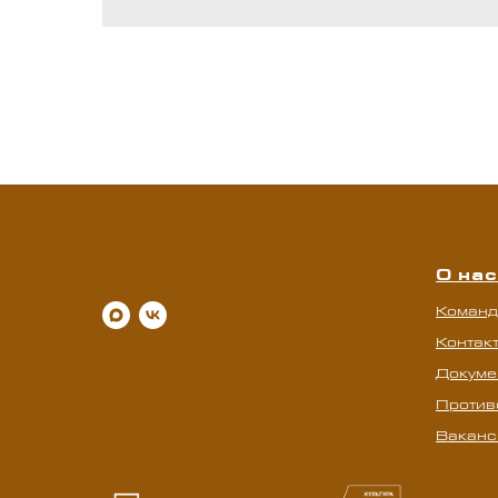
О нас
Команд
Контак
Докуме
Против
Ваканс