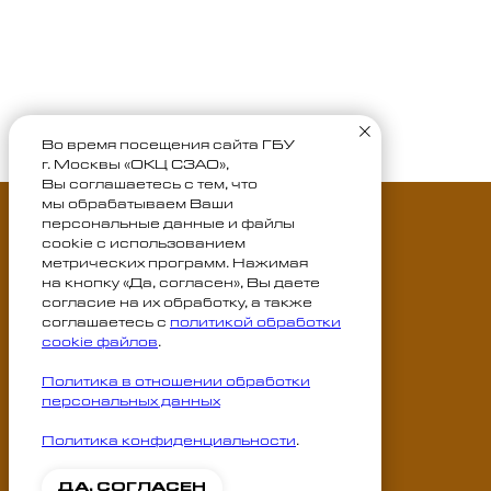
Во время посещения сайта ГБУ
г. Москвы «ОКЦ СЗАО»,
Вы соглашаетесь с тем, что
мы обрабатываем Ваши
персональные данные и файлы
cookie с использованием
метрических программ. Нажимая
Услуги
на кнопку «Да, согласен», Вы даете
согласие на их обработку, а также
Электронные сервисы
соглашаетесь с
политикой обработки
cookie файлов
.
Политика в отношении обработки
персональных данных
Политика конфиденциальности
.
ДА, СОГЛАСЕН