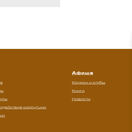
Афиша
а
Кружки и клубы
ты
Книги
нты
Новости
одействие коррупции
ии