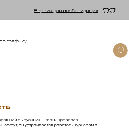
Версия для слабовидящих
по графику:
сть
черашний выпускник школы. Провалив
нститут, он устраивается работать Курьером в