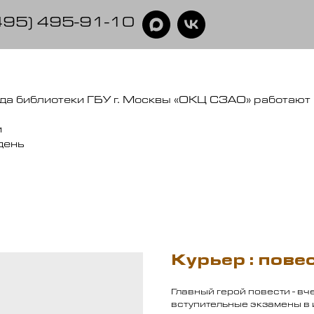
495) 495-91-10
ода библиотеки ГБУ г. Москвы «ОКЦ СЗАО» работают 
и
день
Курьер : пове
Главный герой повести - в
вступительные экзамены в и