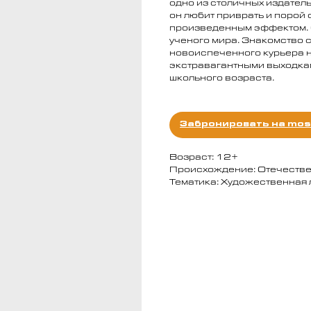
одно из столичных издатель
он любит приврать и порой
произведенным эффектом. 
ученого мира. Знакомство 
новоиспеченного курьера 
экстравагантными выходкам
школьного возраста.
Забронировать на mos
Возраст: 12+
Происхождение: Отечеств
Тематика: Художественная 