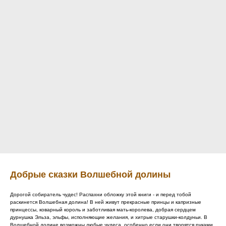
Добрые сказки Волшебной долины
Дорогой собиратель чудес! Распахни обложку этой книги - и перед тобой
раскинется Волшебная долина! В ней живут прекрасные принцы и капризные
принцессы, коварный король и заботливая мать-королева, добрая сердцем
дурнушка Эльза, эльфы, исполняющие желания, и хитрые старушки-колдуньи. В
Волшебной долине возможны любые чудеса, особенно если они творятся руками