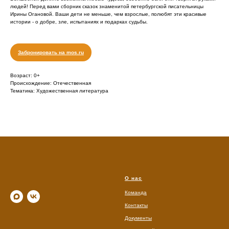
людей! Перед вами сборник сказок знаменитой петербургской писательницы
Ирины Огановой. Ваши дети не меньше, чем взрослые, полюбят эти красивые
истории - о добре, зле, испытаниях и подарках судьбы.
Забронировать на mos.ru
Возраст: 0+
Происхождение: Отечественная
Тематика: Художественная литература
О нас
Команда
Контакты
Документы