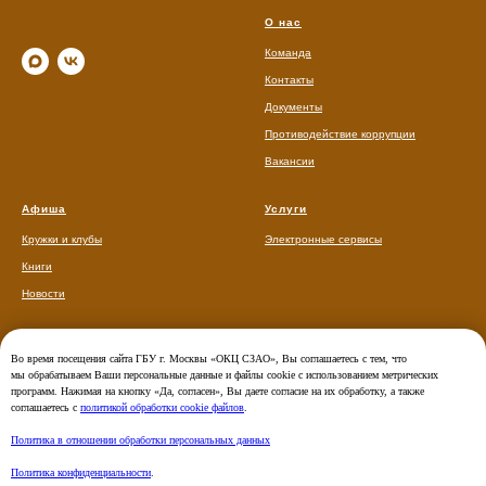
О нас
Команда
Контакты
Документы
Противодействие коррупции
Вакансии
Афиша
Услуги
Кружки и клубы
Электронные сервисы
Книги
Новости
Во время посещения сайта ГБУ г. Москвы «ОКЦ СЗАО», Вы соглашаетесь с тем, что
мы обрабатываем Ваши персональные данные и файлы cookie с использованием метрических
программ. Нажимая на кнопку «Да, согласен», Вы даете согласие на их обработку, а также
соглашаетесь с
политикой обработки cookie файлов
.
Политика в отношении обработки персональных данных
Политика конфиденциальности
.