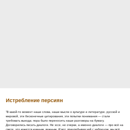
Истребление персиян
”В какой-то момент наши слова, наши мысли о культуре и литературе, русской и
мировой, эти бесконечные цитирования, эти попытки понимания — стали
требовать выхода; пора было переносить наши разговоры на бумагу.
Договорились писать диалоги. Не эссе, не очерки, а именно диалоги — про всё на
свете, что кажется нужным, важным. И вот, прихлебывая чай с чабрецом, мы всё