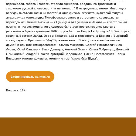
перебирали, голова к голове, строили сценарии, бродили по тропинкам и
закоулкам русской словесности, и не только…” В остроумных, тонких, блестящих
беседах писателя Татьяны Толстой и кинокритика, эссеиста, культовой фигуры
андеграунда Александра Тимофеевского легко и естественно совершаются
переходы от Стеньки Разина — к Бунину, а от Пушкина и Чехова — к застольным
песням, в них воспоминания о суровом быте девяностых переплетаются с
рассказом о бунте стрельцов 1682 года и бегстве Петра I в Троицу в 1689-м, здесь
сошлись Восток и Запад, Эрос и Танатос, еда и телесность, а Есенин и Высоцкий
соседствуют с Приговым и “Дау” Хржановского... В книгу также вошли тексты
друзей и близких Тимофеевского: Татьяна Москвина, Сергей Николаевич, Лев
Лурье, Юрий Сапрыкин, Иван Давыдов, Алексей Зимин, Ольга Тобрелутс, Дмитрий
Ольшанский, Андрей Плахов, Дмитрий Воденников, Елена Посвятовская, Елена
Веселая и многие другие вспомнили о том, “каким был Шура”.
Забронировать на mos.ru
Возраст: 18+