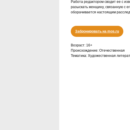
Работа редактором сводит ее с из
разыскать женщину, связанную с е
оборачивается настоящим рассле
Забронировать на mos.ru
Возраст: 16+
Происхождение: Отечественная
Тематика: Художественная литера