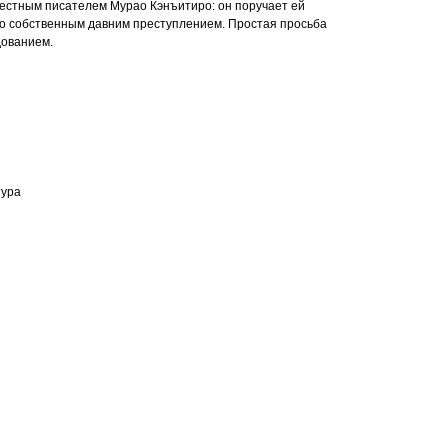
вестным писателем Мурао Кэнъитиро: он поручает ей
го собственным давним преступлением. Простая просьба
дованием.
тура