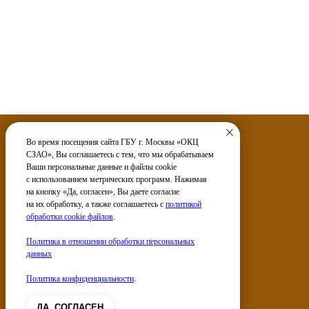
Во время посещения сайта ГБУ г. Москвы «ОКЦ
СЗАО», Вы соглашаетесь с тем, что мы обрабатываем
Ваши персональные данные и файлы cookie
Услуги
с использованием метрических программ. Нажимая
на кнопку «Да, согласен», Вы даете согласие
Электронные сервисы
на их обработку, а также соглашаетесь с
политикой
обработки cookie файлов
.
Политика в отношении обработки персональных
данных
Политика конфиденциальности
.
ДА, СОГЛАСЕН