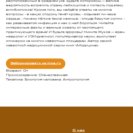
расположенный в среднем ухе. Будьте осторожны – велика
вероятность встретить стражу лейкоцитов и попасть под атаку
антибиотиков! Кроме того, вы найдёте ответы на многие
вопросы: - в какую сторону течёт кровь; - отдыхает ли наше
сердце; - почему лёгкие такие нежные; - откуда берутся сопли; -
как развивается инфекция и как с ней бороться. Читайте
интересные факты и важные советы от настоящего
практикующего врача! И будьте здоровы! Никита Жуков — врач-
невролог и УЗИ-диагност, популяризатор науки, выступает
спикером на многих известных площадках. Автор самой
известной медицинской серии книг «Модицина».
Забронировать на mos.ru
Возраст: 0+
Происхождение: Отечественная
Тематика: Биология человека. Антропология
О нас