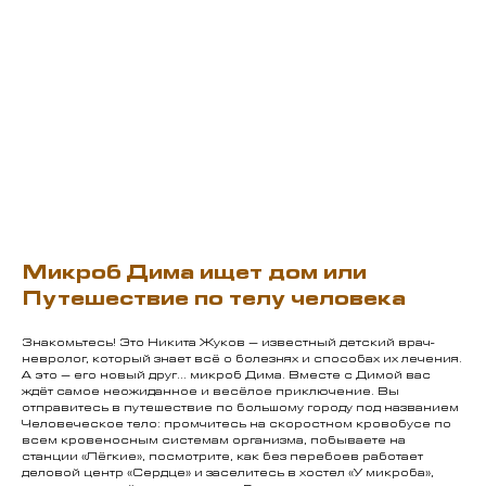
Микроб Дима ищет дом или
Путешествие по телу человека
Знакомьтесь! Это Никита Жуков – известный детский врач-
невролог, который знает всё о болезнях и способах их лечения.
А это – его новый друг… микроб Дима. Вместе с Димой вас
ждёт самое неожиданное и весёлое приключение. Вы
отправитесь в путешествие по большому городу под названием
Человеческое тело: промчитесь на скоростном кровобусе по
всем кровеносным системам организма, побываете на
станции «Лёгкие», посмотрите, как без перебоев работает
деловой центр «Сердце» и заселитесь в хостел «У микроба»,