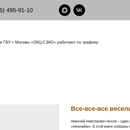
5) 495-91-10
еки ГБУ г. Москвы «ОКЦ СЗАО» работают по графику:
Все-все-все весе
Николай Николаевич Носов – один 
«Незнайки». В этой книге собраны 