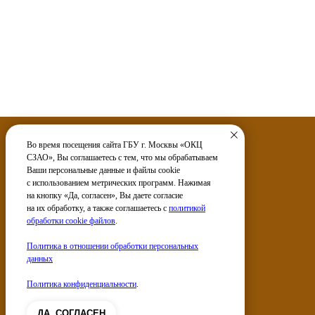
Во время посещения сайта ГБУ г. Москвы «ОКЦ
СЗАО», Вы соглашаетесь с тем, что мы обрабатываем
Ваши персональные данные и файлы cookie
Услуги
с использованием метрических программ. Нажимая
на кнопку «Да, согласен», Вы даете согласие
Электронные сервисы
на их обработку, а также соглашаетесь с
политикой
обработки cookie файлов
.
Политика в отношении обработки персональных
данных
Политика конфиденциальности
.
ДА, СОГЛАСЕН