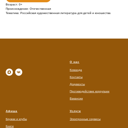
Возраст: 0+
Происхождение: Отечественная
Тематика: Российская художественная литература для детей и юношества
О нас
Команда
Контакты
Документы
Противодействие коррупции
Вакансии
Афиша
Услуги
Кружки и клубы
Электронные сервисы
Книги