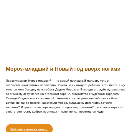
Мороз-младший и Новый год вверх ногами
Первоклассник Мороз-младший -– не самый послушный мальчик, хоть и
потомственный зимний волшебник. У него, как у каждого ребёнка, есть мечта. Ему
хочется хотя бы одну ночь побыть Дедом Морозом! Впереди его ждёт путешествие
по зимнему лесу, полёт на огромном вороне, знакомство с чудесным городком
Тишь-да-Гладь и его жителями. Но, оказывается, творить волшебство на благо
других не так-то просто! Удастся ли Морозу-младшему исполнить детские
желания? И при этом не перевернуть городок вверх ногами? Весёлая история об
ответственности, добрых поступках и, конечно же, новогоднем чуде.
Забронировать на mos.ru