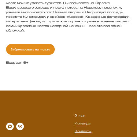
часто можно увидеть туристов. Вы побываете на Стрелке
Васильевского острова и прогуляетесь по Невскому проспекту,
узнаете много нового про Зимний дворец и Дворцовую площадь,
посетите Кунсткамеру и крейсер «Аврора». Красочные фотографии,
интересные факты, исторические справки и увлекательные тексты о
самых красивых местах Северной Венеции — все это под одной
обложкой.
Забронировать на mos.ru
Возраст: 6+
О нас
Команда
Контакты