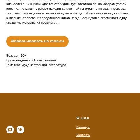
бизнесмена. Сыщикам удается отследить путь автомобиля, на котором увезли
ребенка, но машину вскоре находят сожженной на окраине Москвы. Проверка
знакомых Запьянцевой тоже ни к чему не приводит. Испуганная мать уже готова
выполнить требования злоумышленников, когда неожиданно вспоминает одну
страшную историю из прошлого…
Забронировать на mos.ru
Возраст: 16+
Происхождение: Отечественная
Тематика: Художественная литература
О нас
Команда
Контакты