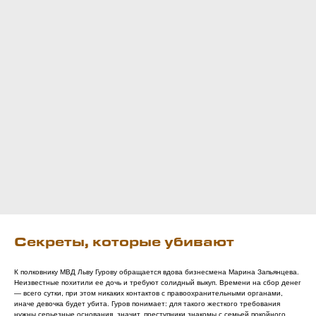
Секреты, которые убивают
К полковнику МВД Льву Гурову обращается вдова бизнесмена Марина Запьянцева.
Неизвестные похитили ее дочь и требуют солидный выкуп. Времени на сбор денег
— всего сутки, при этом никаких контактов с правоохранительными органами,
иначе девочка будет убита. Гуров понимает: для такого жесткого требования
нужны серьезные основания, значит, преступники знакомы с семьей покойного