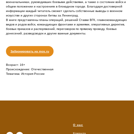
военачальниках, руководивших боевыми действиями, а также о состоянии войск и
общем положении и настроениях в блокадном городе. Благодаря достоверной
информации каждый читатель сможет сделать собственные выводы о военном
искусстве и других сторонах битвы за Ленинград.
В книге представлены планы операций, решений Ставки ВГК, главнокомандующих
видов и родов войск, командующих фронтами и армиями, оперативных директив,
боевых приказов и распоряжений, переговоров по прямому проводу, боевых
донесений, разведсводок и другие важные документы.
Забронировать на mos.ru
Возраст: 16+
Происхождение: Отечественная
Тематика: История России
О нас
Команда