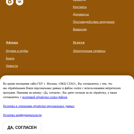
Контакты
Документы
Противодействие коррупции
Вакансии
Афиша
Услуги
Кружки и клубы
Электронные сервисы
Книги
Новости
Во время посещения сайта ГБУ г. Москвы «ОКЦ СЗАО», Вы соглашаетесь с тем, что
мы обрабатываем Ваши персональные данные и файлы cookie с использованием метрических
программ. Нажимая на кнопку «Да, согласен», Вы даете согласие на их обработку, а также
соглашаетесь с
политикой обработки cookie файлов
.
Политика в отношении обработки персональных данных
Политика конфиденциальности
.
ДА, СОГЛАСЕН