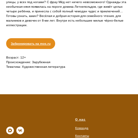
улицы, у всех под ногами? С фрау Мёд нет ничего невозможного! Однажды эта
необычная няня появилась на пороге домика Летнепольдов, где живёт целых
четыре ребёнка, и принесла с собой полный чемодан чудес и приключений…
Готовы узнать, каких? Весёлая и добрая история для семейного чтения, для
мальчиков и девочек от 8-ми лет. Внутри есть небольшие милые чёрно-белые
иллюстрации.
Забронировать на mos.ru
Возраст: 12+
Происхождение: Зарубежная
Тематика: Художественная литература
О нас
Команда
Контакты