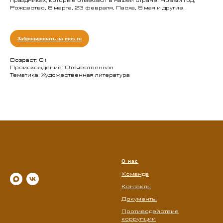
праздниках, которые отмечают в нашей стране: Новый год,
Рождество, 8 марта, 23 февраля, Пасха, 9 мая и другие.
Забронировать на mos.ru
Возраст: 0+
Происхождение: Отечественная
Тематика: Художественная литература
О нас
Команда
Контакты
Документы
Противодействие
коррупции