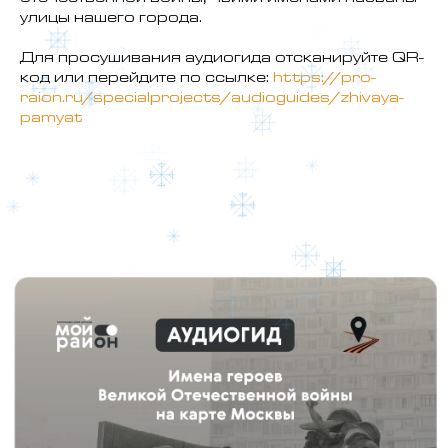
отечественной войны, чьими именами названы
улицы нашего города.
Для просушивания аудиогида отсканируйте QR-
код или перейдите по ссылке:
https://pro-
raion.ru/specialprojects/audioguides/zhivaya-
pamyat